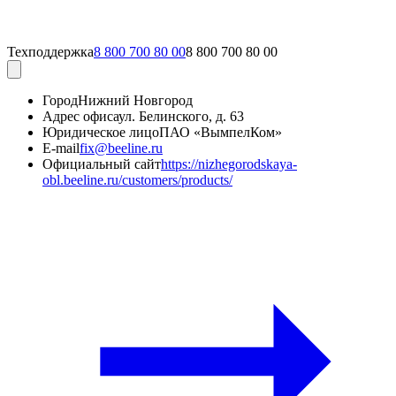
Техподдержка
8 800 700 80 00
8 800 700 80 00
Город
Нижний Новгород
Адрес офиса
ул. Белинского, д. 63
Юридическое лицо
ПАО «ВымпелКом»
E-mail
fix@beeline.ru
Официальный сайт
https://nizhegorodskaya-
obl.beeline.ru/customers/products/