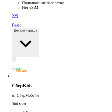
Подключение бесплатно
Нет eSIM
225
₽/мес
Детали тарифа
СберKids
от СберМобайл
300
мин