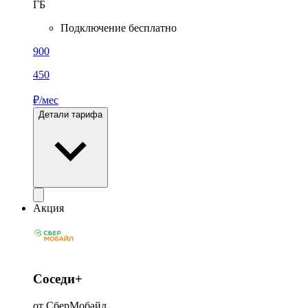
ГБ
Подключение бесплатно
900
450
₽/мес
Детали тарифа
Акция
Соседи+
от СберМобайл