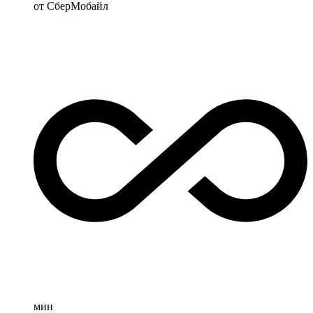
от СберМобайл
мин