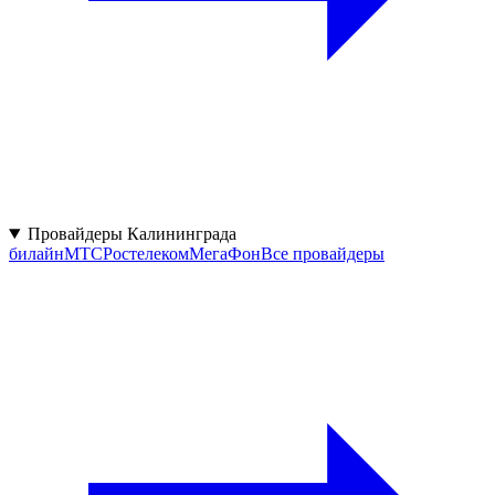
Провайдеры Калининграда
билайн
МТС
Ростелеком
МегаФон
Все провайдеры