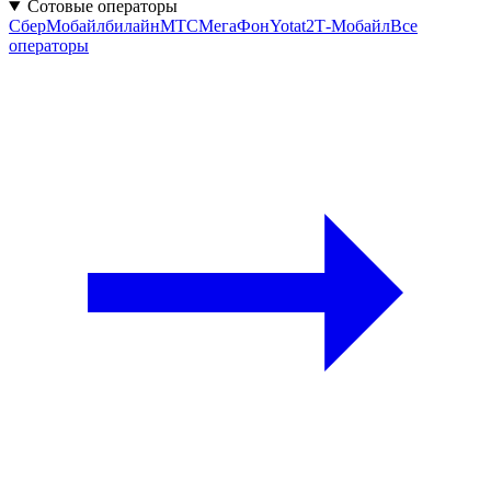
Сотовые операторы
СберМобайл
билайн
МТС
МегаФон
Yota
t2
Т-Мобайл
Все
операторы