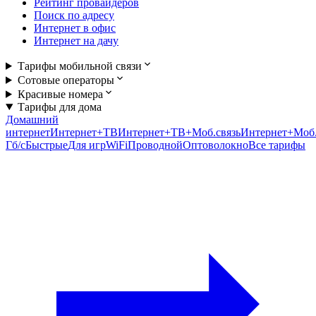
Рейтинг провайдеров
Поиск по адресу
Интернет в офис
Интернет на дачу
Тарифы мобильной связи
Сотовые операторы
Красивые номера
Тарифы для дома
Домашний
интернет
Интернет+ТВ
Интернет+ТВ+Моб.связь
Интернет+Моб.
Гб/c
Быстрые
Для игр
WiFi
Проводной
Оптоволокно
Все тарифы