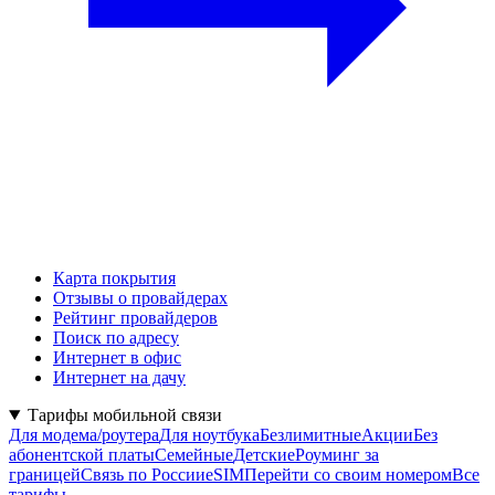
Карта покрытия
Отзывы о провайдерах
Рейтинг провайдеров
Поиск по адресу
Интернет в офис
Интернет на дачу
Тарифы мобильной связи
Для модема/роутера
Для ноутбука
Безлимитные
Акции
Без
абонентской платы
Семейные
Детские
Роуминг за
границей
Связь по России
eSIM
Перейти со своим номером
Все
тарифы