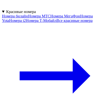
Красивые номера
Номера билайн
Номера МТС
Номера МегаФон
Номера
Yota
Номера t2
Номера Т-Мобайл
Все красивые номера