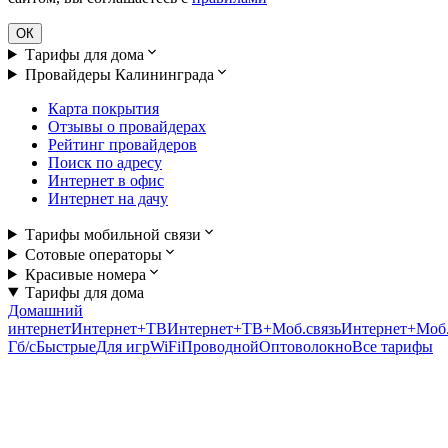
ОК
Тарифы для дома
Провайдеры Калининграда
Карта покрытия
Отзывы о провайдерах
Рейтинг провайдеров
Поиск по адресу
Интернет в офис
Интернет на дачу
Тарифы мобильной связи
Сотовые операторы
Красивые номера
Тарифы для дома
Домашний
интернет
Интернет+ТВ
Интернет+ТВ+Моб.связь
Интернет+Моб.
Гб/c
Быстрые
Для игр
WiFi
Проводной
Оптоволокно
Все тарифы