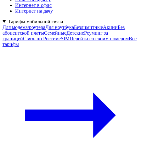
Интернет в офис
Интернет на дачу
Тарифы мобильной связи
Для модема/роутера
Для ноутбука
Безлимитные
Акции
Без
абонентской платы
Семейные
Детские
Роуминг за
границей
Связь по России
eSIM
Перейти со своим номером
Все
тарифы