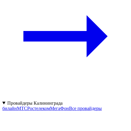
Провайдеры Калининграда
билайн
МТС
Ростелеком
МегаФон
Все провайдеры