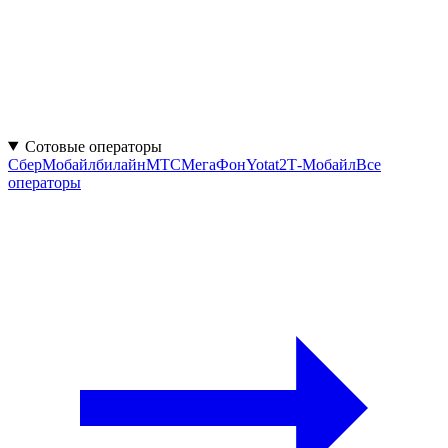
Сотовые операторы
СберМобайл
билайн
МТС
МегаФон
Yota
t2
Т-Мобайл
Все
операторы