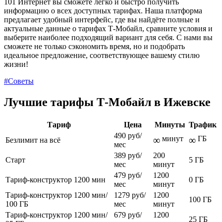
101 Интернет вы сможете легко и быстро получить
информацию о всех доступных тарифах. Наша платформа
предлагает удобный интерфейс, где вы найдёте полные и
актуальные данные о тарифах Т-Мобайл, сравните условия и
выберите наиболее подходящий вариант для себя. С нами вы
сможете не только сэкономить время, но и подобрать
идеальное предложение, соответствующее вашему стилю
жизни!
#Советы
Лучшие тарифы Т‑Мобайл в Ижевске
Тариф
Цена
Минуты
Трафик
490 руб/
минут
ГБ
∞
∞
Безлимит на всё
мес
389 руб/
200
Старт
5 ГБ
мес
минут
479 руб/
1200
Тариф-конструктор 1200 мин
0 ГБ
мес
минут
Тариф-конструктор 1200 мин/
1279 руб/
1200
100 ГБ
100 ГБ
мес
минут
Тариф-конструктор 1200 мин/
679 руб/
1200
25 ГБ