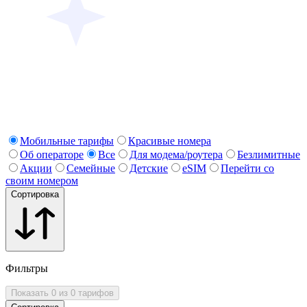
Мобильные тарифы
Красивые номера
Об операторе
Все
Для модема/роутера
Безлимитные
Акции
Семейные
Детские
eSIM
Перейти со
своим номером
Сортировка
Фильтры
Показать 0 из 0 тарифов