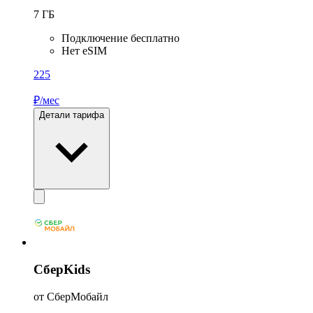
7
ГБ
Подключение бесплатно
Нет eSIM
225
₽/мес
Детали тарифа
СберKids
от СберМобайл