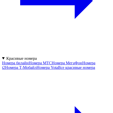
Красивые номера
Номера билайн
Номера МТС
Номера МегаФон
Номера
t2
Номера Т-Мобайл
Номера Yota
Все красивые номера