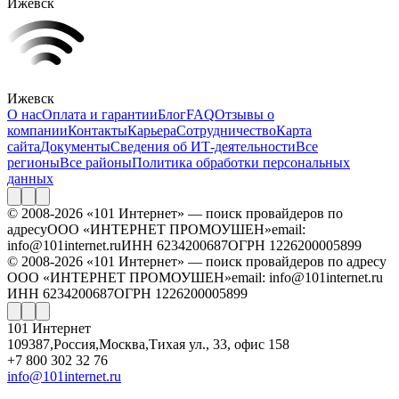
Ижевск
Ижевск
О нас
Оплата и гарантии
Блог
FAQ
Отзывы о
компании
Контакты
Карьера
Сотрудничество
Карта
сайта
Документы
Сведения об ИТ-деятельности
Все
регионы
Все районы
Политика обработки персональных
данных
© 2008-2026 «101 Интернет» — поиск провайдеров по
адресу
ООО «ИНТЕРНЕТ ПРОМОУШЕН»
email:
info@101internet.ru
ИНН 6234200687
ОГРН 1226200005899
© 2008-2026 «101 Интернет» — поиск провайдеров по адресу
ООО «ИНТЕРНЕТ ПРОМОУШЕН»
email: info@101internet.ru
ИНН 6234200687
ОГРН 1226200005899
101 Интернет
109387
,
Россия
,
Москва
,
Тихая ул., 33, офис 158
+7 800 302 32 76
info@101internet.ru