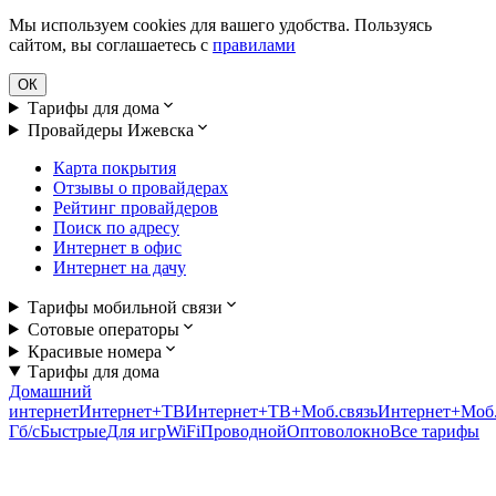
Мы используем cookies для вашего удобства. Пользуясь
сайтом, вы соглашаетесь с
правилами
ОК
Тарифы для дома
Провайдеры Ижевска
Карта покрытия
Отзывы о провайдерах
Рейтинг провайдеров
Поиск по адресу
Интернет в офис
Интернет на дачу
Тарифы мобильной связи
Сотовые операторы
Красивые номера
Тарифы для дома
Домашний
интернет
Интернет+ТВ
Интернет+ТВ+Моб.связь
Интернет+Моб.
Гб/c
Быстрые
Для игр
WiFi
Проводной
Оптоволокно
Все тарифы