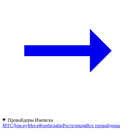
Провайдеры Ижевска
МТС
Дом.ру
МегаФон
билайн
Ростелеком
Все провайдеры