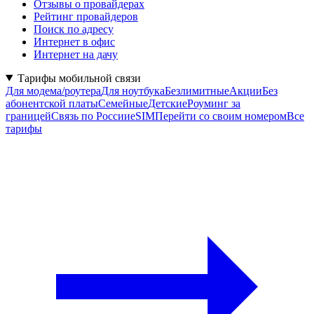
Отзывы о провайдерах
Рейтинг провайдеров
Поиск по адресу
Интернет в офис
Интернет на дачу
Тарифы мобильной связи
Для модема/роутера
Для ноутбука
Безлимитные
Акции
Без
абонентской платы
Семейные
Детские
Роуминг за
границей
Связь по России
eSIM
Перейти со своим номером
Все
тарифы