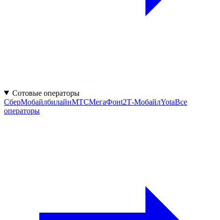
Сотовые операторы
СберМобайл
билайн
МТС
МегаФон
t2
Т-Мобайл
Yota
Все
операторы