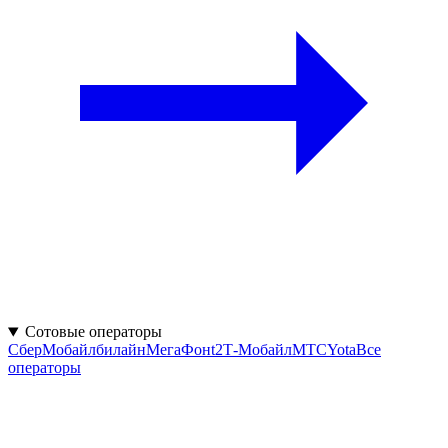
Сотовые операторы
СберМобайл
билайн
МегаФон
t2
Т-Мобайл
МТС
Yota
Все
операторы