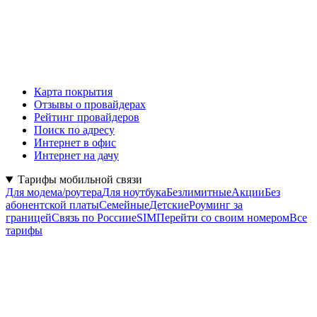
Карта покрытия
Отзывы о провайдерах
Рейтинг провайдеров
Поиск по адресу
Интернет в офис
Интернет на дачу
Тарифы мобильной связи
Для модема/роутера
Для ноутбука
Безлимитные
Акции
Без
абонентской платы
Семейные
Детские
Роуминг за
границей
Связь по России
eSIM
Перейти со своим номером
Все
тарифы