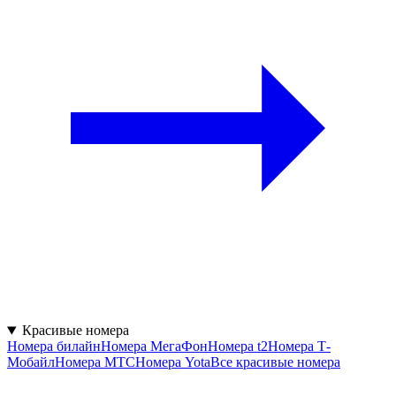
Красивые номера
Номера билайн
Номера МегаФон
Номера t2
Номера Т-
Мобайл
Номера МТС
Номера Yota
Все красивые номера