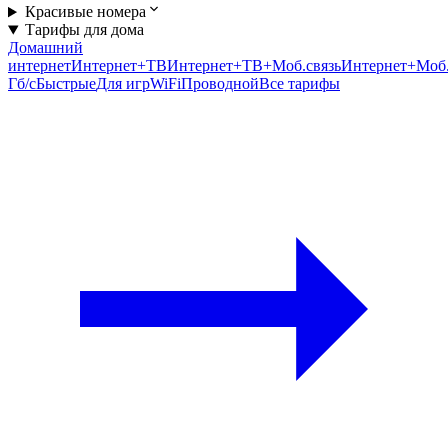
Красивые номера
Тарифы для дома
Домашний
интернет
Интернет+ТВ
Интернет+ТВ+Моб.связь
Интернет+Моб.
Гб/c
Быстрые
Для игр
WiFi
Проводной
Все тарифы