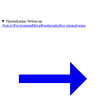
Провайдеры Чебоксар
Дом.ру
Ростелеком
МегаФон
билайн
Все провайдеры