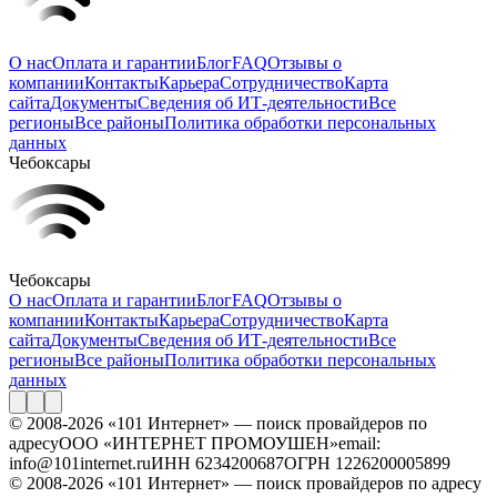
О нас
Оплата и гарантии
Блог
FAQ
Отзывы о
компании
Контакты
Карьера
Сотрудничество
Карта
сайта
Документы
Сведения об ИТ-деятельности
Все
регионы
Все районы
Политика обработки персональных
данных
Чебоксары
Чебоксары
О нас
Оплата и гарантии
Блог
FAQ
Отзывы о
компании
Контакты
Карьера
Сотрудничество
Карта
сайта
Документы
Сведения об ИТ-деятельности
Все
регионы
Все районы
Политика обработки персональных
данных
© 2008-2026 «101 Интернет» — поиск провайдеров по
адресу
ООО «ИНТЕРНЕТ ПРОМОУШЕН»
email:
info@101internet.ru
ИНН 6234200687
ОГРН 1226200005899
© 2008-2026 «101 Интернет» — поиск провайдеров по адресу