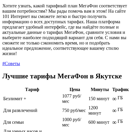
Хотите узнать, какой тарифный план МегаФон соответствует
вашим потребностям? Мы рады помочь вам в этом! На сайте
101 Интернет вы сможете легко и быстро получить
информацию о всех доступных тарифах. Наша платформа
предлагает удобный интерфейс, где вы найдёте полные и
актуальные данные о тарифах МегаФон, сравните условия и
выберите наиболее подходящий вариант для себя. С нами вы
сможете не только сэкономить время, но и подобрать
идеальное предложение, соответствующее вашему стилю
жизни!
#Советы
Лучшие тарифы МегаФон в Якутске
Тариф
Цена
Минуты
Трафик
1077 руб/
ГБ
∞
Безлимит +
150 минут
мес
1200
ГБ
∞
Для развлечений
750 руб/мес
минут
1000 руб/
ГБ
∞
Для семьи
600 минут
мес
Для умных часов и