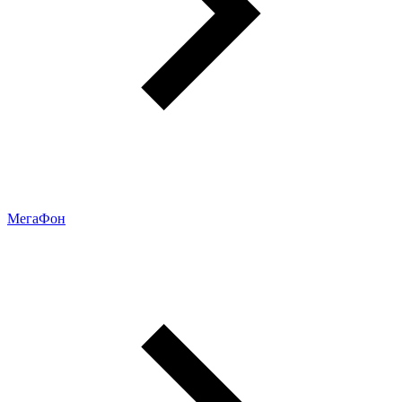
МегаФон