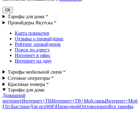
ОК
Тарифы для дома
Провайдеры Якутска
Карта покрытия
Отзывы о провайдерах
Рейтинг провайдеров
Поиск по адресу
Интернет в офис
Интернет на дачу
Тарифы мобильной связи
Сотовые операторы
Красивые номера
Тарифы для дома
Домашний
интернет
Интернет+ТВ
Интернет+ТВ+Моб.связь
Интернет+Моб.
Гб/c
Быстрые
Для игр
WiFi
Проводной
Оптоволокно
Все тарифы