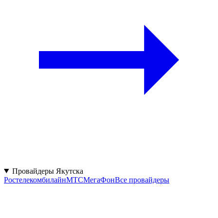
Провайдеры Якутска
Ростелеком
билайн
МТС
МегаФон
Все провайдеры