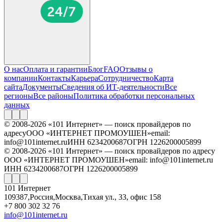
О нас
Оплата и гарантии
Блог
FAQ
Отзывы о
компании
Контакты
Карьера
Сотрудничество
Карта
сайта
Документы
Сведения об ИТ-деятельности
Все
регионы
Все районы
Политика обработки персональных
данных
© 2008-2026 «101 Интернет» — поиск провайдеров по
адресу
ООО «ИНТЕРНЕТ ПРОМОУШЕН»
email:
info@101internet.ru
ИНН 6234200687
ОГРН 1226200005899
© 2008-2026 «101 Интернет» — поиск провайдеров по адресу
ООО «ИНТЕРНЕТ ПРОМОУШЕН»
email: info@101internet.ru
ИНН 6234200687
ОГРН 1226200005899
101 Интернет
109387
,
Россия
,
Москва
,
Тихая ул., 33, офис 158
+7 800 302 32 76
info@101internet.ru