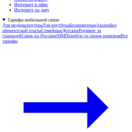
Интернет в офис
Интернет на дачу
Тарифы мобильной связи
Для модема/роутера
Для ноутбука
Безлимитные
Акции
Без
абонентской платы
Семейные
Детские
Роуминг за
границей
Связь по России
eSIM
Перейти со своим номером
Все
тарифы