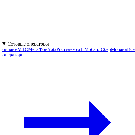
Сотовые операторы
билайн
МТС
МегаФон
Yota
Ростелеком
Т‑Мобайл
СберМобайл
Все
операторы