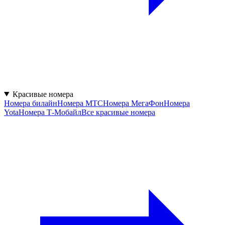
Красивые номера
Номера билайн
Номера МТС
Номера МегаФон
Номера
Yota
Номера Т‑Мобайл
Все красивые номера