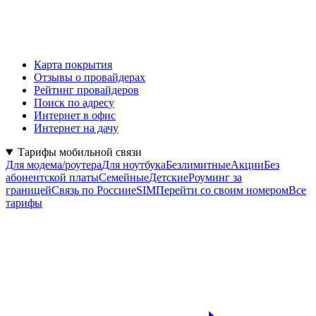
Карта покрытия
Отзывы о провайдерах
Рейтинг провайдеров
Поиск по адресу
Интернет в офис
Интернет на дачу
Тарифы мобильной связи
Для модема/роутера
Для ноутбука
Безлимитные
Акции
Без
абонентской платы
Семейные
Детские
Роуминг за
границей
Связь по России
eSIM
Перейти со своим номером
Все
тарифы