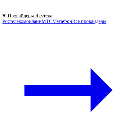
Провайдеры Якутска
Ростелеком
билайн
МТС
МегаФон
Все провайдеры