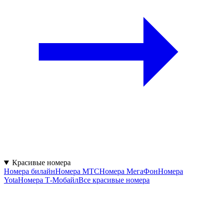
Красивые номера
Номера билайн
Номера МТС
Номера МегаФон
Номера
Yota
Номера Т‑Мобайл
Все красивые номера