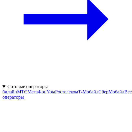
Сотовые операторы
билайн
МТС
МегаФон
Yota
Ростелеком
Т‑Мобайл
СберМобайл
Все
операторы