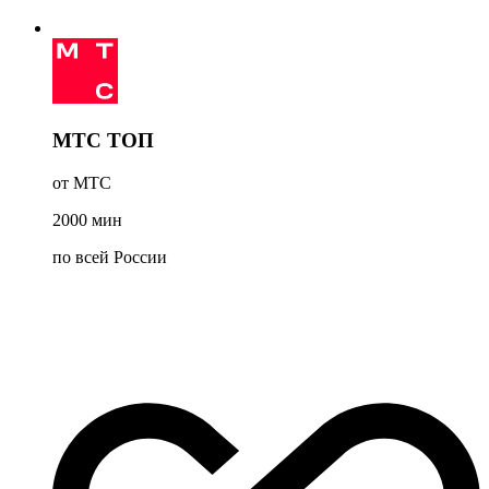
МТС ТОП
от МТС
2000
мин
по всей России