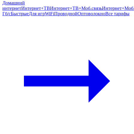
Домашний
интернет
Интернет+ТВ
Интернет+ТВ+Моб.связь
Интернет+Моб.
Гб/c
Быстрые
Для игр
WiFi
Проводной
Оптоволокно
Все тарифы