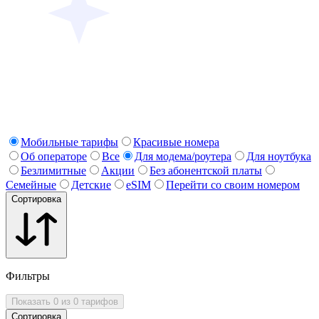
Мобильные тарифы
Красивые номера
Об операторе
Все
Для модема/роутера
Для ноутбука
Безлимитные
Акции
Без абонентской платы
Семейные
Детские
eSIM
Перейти со своим номером
Сортировка
Фильтры
Показать 0 из 0 тарифов
Сортировка