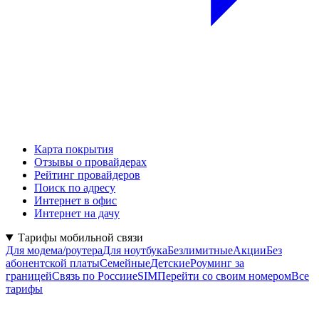
Карта покрытия
Отзывы о провайдерах
Рейтинг провайдеров
Поиск по адресу
Интернет в офис
Интернет на дачу
Тарифы мобильной связи
Для модема/роутера
Для ноутбука
Безлимитные
Акции
Без
абонентской платы
Семейные
Детские
Роуминг за
границей
Связь по России
eSIM
Перейти со своим номером
Все
тарифы