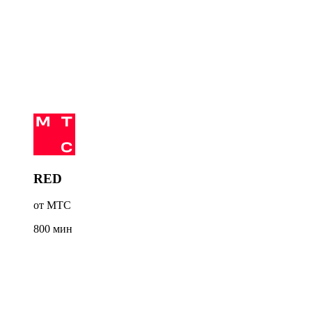
RED
от МТС
800
мин