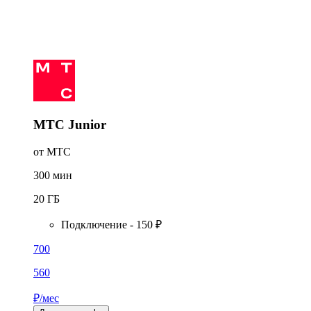
МТС Junior
от МТС
300
мин
20
ГБ
Подключение - 150 ₽
700
560
₽/мес