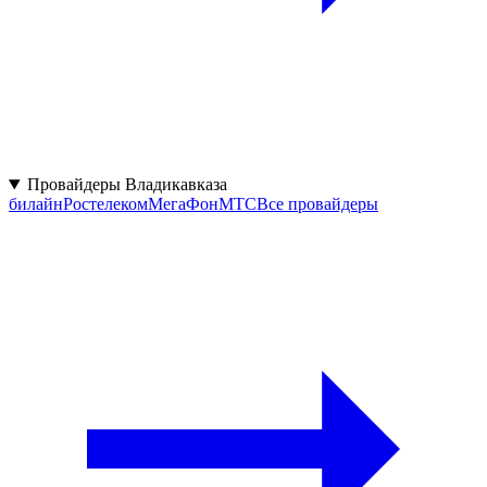
Провайдеры Владикавказа
билайн
Ростелеком
МегаФон
МТС
Все провайдеры