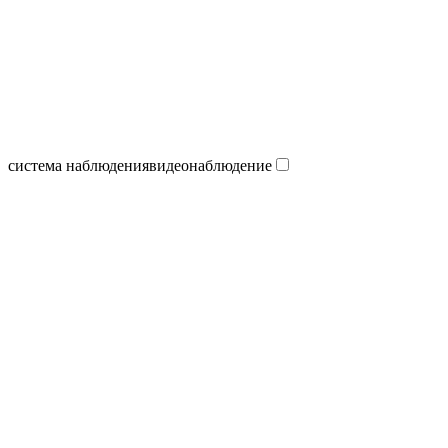
система наблюдения
видеонаблюдение