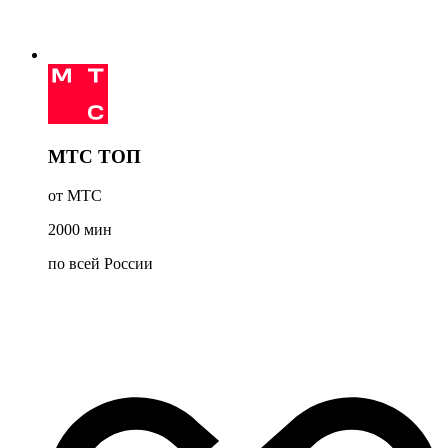
МТС ТОП
от МТС
2000
мин
по всей России