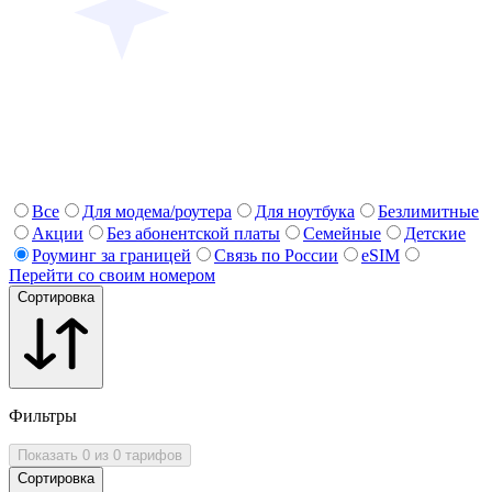
Все
Для модема/роутера
Для ноутбука
Безлимитные
Акции
Без абонентской платы
Семейные
Детские
Роуминг за границей
Связь по России
eSIM
Перейти со своим номером
Сортировка
Фильтры
Показать 0 из 0 тарифов
Сортировка