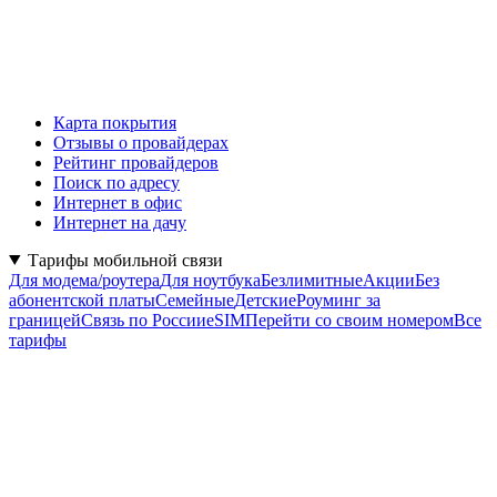
Карта покрытия
Отзывы о провайдерах
Рейтинг провайдеров
Поиск по адресу
Интернет в офис
Интернет на дачу
Тарифы мобильной связи
Для модема/роутера
Для ноутбука
Безлимитные
Акции
Без
абонентской платы
Семейные
Детские
Роуминг за
границей
Связь по России
eSIM
Перейти со своим номером
Все
тарифы