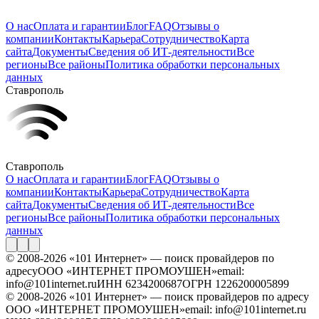
О нас
Оплата и гарантии
Блог
FAQ
Отзывы о
компании
Контакты
Карьера
Сотрудничество
Карта
сайта
Документы
Сведения об ИТ-деятельности
Все
регионы
Все районы
Политика обработки персональных
данных
Ставрополь
Ставрополь
О нас
Оплата и гарантии
Блог
FAQ
Отзывы о
компании
Контакты
Карьера
Сотрудничество
Карта
сайта
Документы
Сведения об ИТ-деятельности
Все
регионы
Все районы
Политика обработки персональных
данных
© 2008-2026 «101 Интернет» — поиск провайдеров по
адресу
ООО «ИНТЕРНЕТ ПРОМОУШЕН»
email:
info@101internet.ru
ИНН 6234200687
ОГРН 1226200005899
© 2008-2026 «101 Интернет» — поиск провайдеров по адресу
ООО «ИНТЕРНЕТ ПРОМОУШЕН»
email: info@101internet.ru