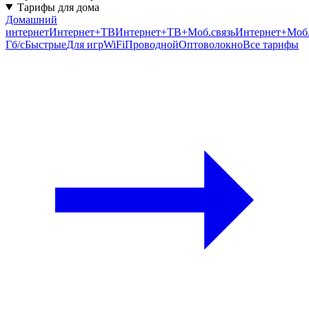
Тарифы для дома
Домашний
интернет
Интернет+ТВ
Интернет+ТВ+Моб.связь
Интернет+Моб.
Гб/c
Быстрые
Для игр
WiFi
Проводной
Оптоволокно
Все тарифы