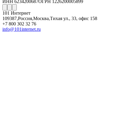
ИНН 6234200687
ОГРН 1226200005899
101 Интернет
109387
,
Россия
,
Москва
,
Тихая ул., 33, офис 158
+7 800 302 32 76
info@101internet.ru