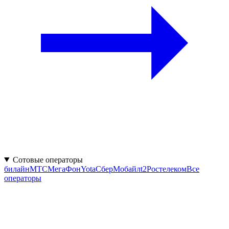
Сотовые операторы
билайн
МТС
МегаФон
Yota
СберМобайл
t2
Ростелеком
Все
операторы