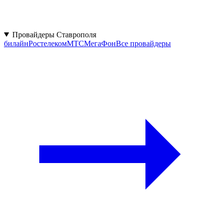
Провайдеры Ставрополя
билайн
Ростелеком
МТС
МегаФон
Все провайдеры