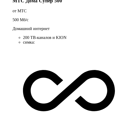
МТС Дома Супер 500
от МТС
500
Мб/c
Домашний интернет
200 ТВ-каналов и KION
симка
: