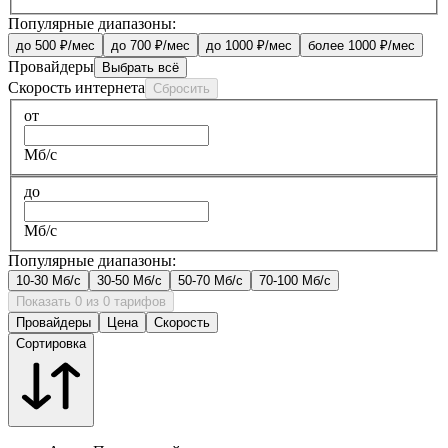
Популярные диапазоны:
до 500 ₽/мес
до 700 ₽/мес
до 1000 ₽/мес
более 1000 ₽/мес
Провайдеры
Выбрать всё
Скорость интернета
Сбросить
от
Мб/с
до
Мб/с
Популярные диапазоны:
10-30 Мб/с
30-50 Мб/с
50-70 Мб/с
70-100 Мб/с
Показать 0 из 0 тарифов
Провайдеры
Цена
Скорость
Сортировка