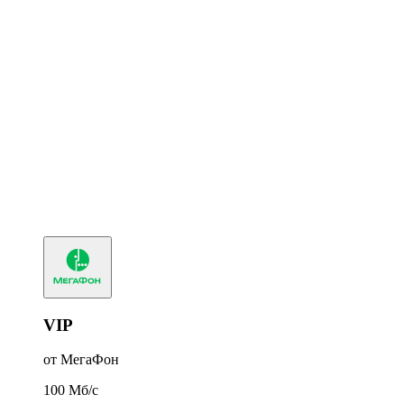
VIP
от МегаФон
100
Мб/c