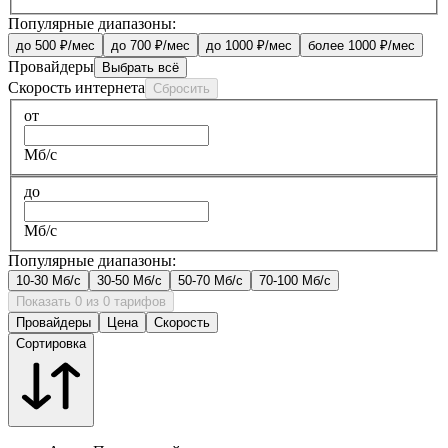
Популярные диапазоны:
до 500 ₽/мес
до 700 ₽/мес
до 1000 ₽/мес
более 1000 ₽/мес
Провайдеры
Выбрать всё
Скорость интернета
Сбросить
от
Мб/с
до
Мб/с
Популярные диапазоны:
10-30 Мб/с
30-50 Мб/с
50-70 Мб/с
70-100 Мб/с
Показать 0 из 0 тарифов
Провайдеры
Цена
Скорость
Сортировка