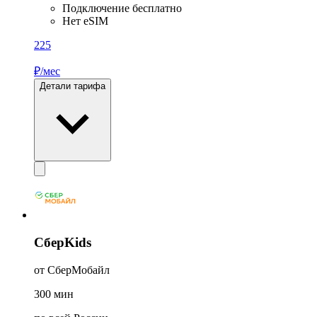
Подключение бесплатно
Нет eSIM
225
₽/мес
Детали тарифа
СберKids
от СберМобайл
300
мин