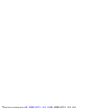
Техподдержка
8 499 651 44 44
8 499 651 44 44