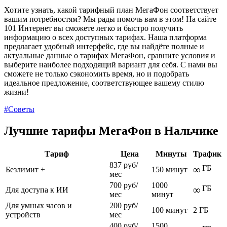
Хотите узнать, какой тарифный план МегаФон соответствует
вашим потребностям? Мы рады помочь вам в этом! На сайте
101 Интернет вы сможете легко и быстро получить
информацию о всех доступных тарифах. Наша платформа
предлагает удобный интерфейс, где вы найдёте полные и
актуальные данные о тарифах МегаФон, сравните условия и
выберите наиболее подходящий вариант для себя. С нами вы
сможете не только сэкономить время, но и подобрать
идеальное предложение, соответствующее вашему стилю
жизни!
#Советы
Лучшие тарифы МегаФон в Нальчике
Тариф
Цена
Минуты
Трафик
837 руб/
ГБ
∞
Безлимит +
150 минут
мес
700 руб/
1000
ГБ
∞
Для доступа к ИИ
мес
минут
Для умных часов и
200 руб/
100 минут
2 ГБ
устройств
мес
400 руб/
1500