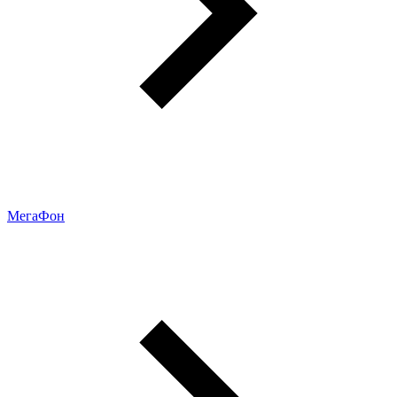
МегаФон