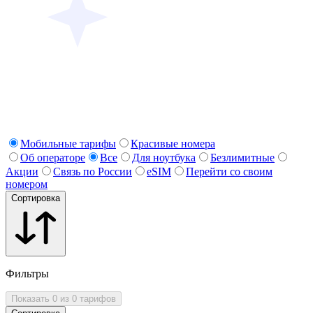
Мобильные тарифы
Красивые номера
Об операторе
Все
Для ноутбука
Безлимитные
Акции
Связь по России
eSIM
Перейти со своим
номером
Сортировка
Фильтры
Показать 0 из 0 тарифов