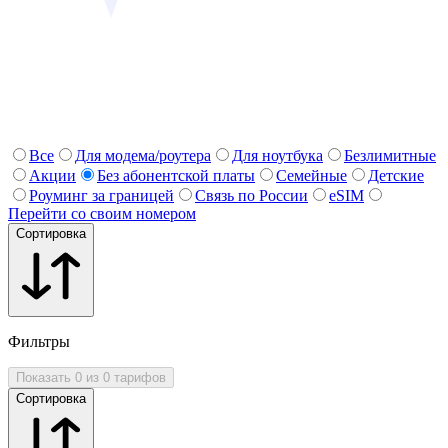
Все
Для модема/роутера
Для ноутбука
Безлимитные
Акции
Без абонентской платы
Семейные
Детские
Роуминг за границей
Связь по России
eSIM
Перейти со своим номером
Сортировка
Фильтры
Показать 0 из 0 тарифов
Сортировка