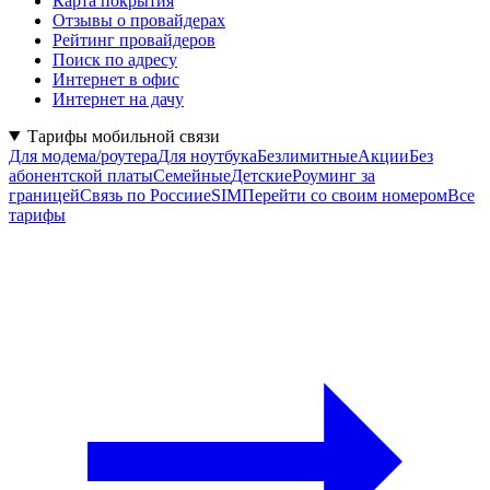
Карта покрытия
Отзывы о провайдерах
Рейтинг провайдеров
Поиск по адресу
Интернет в офис
Интернет на дачу
Тарифы мобильной связи
Для модема/роутера
Для ноутбука
Безлимитные
Акции
Без
абонентской платы
Семейные
Детские
Роуминг за
границей
Связь по России
eSIM
Перейти со своим номером
Все
тарифы