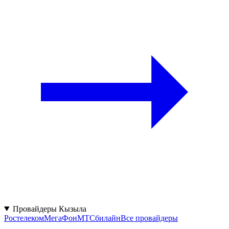
Провайдеры Кызыла
Ростелеком
МегаФон
МТС
билайн
Все провайдеры