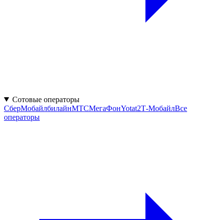
Сотовые операторы
СберМобайл
билайн
МТС
МегаФон
Yota
t2
Т-Мобайл
Все
операторы