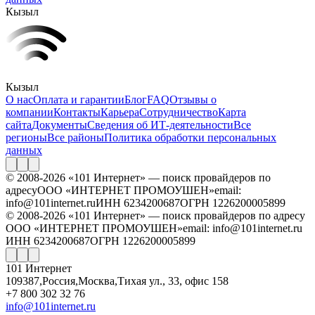
Кызыл
Кызыл
О нас
Оплата и гарантии
Блог
FAQ
Отзывы о
компании
Контакты
Карьера
Сотрудничество
Карта
сайта
Документы
Сведения об ИТ-деятельности
Все
регионы
Все районы
Политика обработки персональных
данных
© 2008-2026 «101 Интернет» — поиск провайдеров по
адресу
ООО «ИНТЕРНЕТ ПРОМОУШЕН»
email:
info@101internet.ru
ИНН 6234200687
ОГРН 1226200005899
© 2008-2026 «101 Интернет» — поиск провайдеров по адресу
ООО «ИНТЕРНЕТ ПРОМОУШЕН»
email: info@101internet.ru
ИНН 6234200687
ОГРН 1226200005899
101 Интернет
109387
,
Россия
,
Москва
,
Тихая ул., 33, офис 158
+7 800 302 32 76
info@101internet.ru