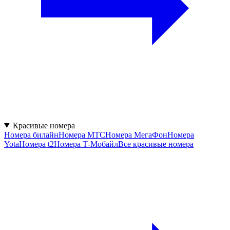
Красивые номера
Номера билайн
Номера МТС
Номера МегаФон
Номера
Yota
Номера t2
Номера Т-Мобайл
Все красивые номера