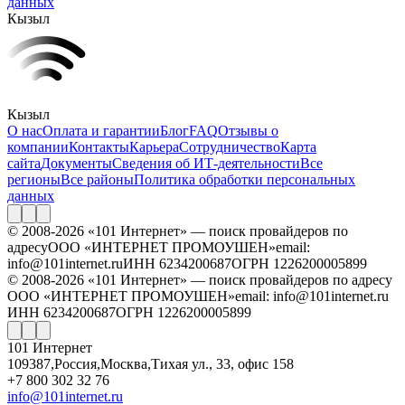
данных
Кызыл
Кызыл
О нас
Оплата и гарантии
Блог
FAQ
Отзывы о
компании
Контакты
Карьера
Сотрудничество
Карта
сайта
Документы
Сведения об ИТ-деятельности
Все
регионы
Все районы
Политика обработки персональных
данных
© 2008-2026 «101 Интернет» — поиск провайдеров по
адресу
ООО «ИНТЕРНЕТ ПРОМОУШЕН»
email:
info@101internet.ru
ИНН 6234200687
ОГРН 1226200005899
© 2008-2026 «101 Интернет» — поиск провайдеров по адресу
ООО «ИНТЕРНЕТ ПРОМОУШЕН»
email: info@101internet.ru
ИНН 6234200687
ОГРН 1226200005899
101 Интернет
109387
,
Россия
,
Москва
,
Тихая ул., 33, офис 158
+7 800 302 32 76
info@101internet.ru