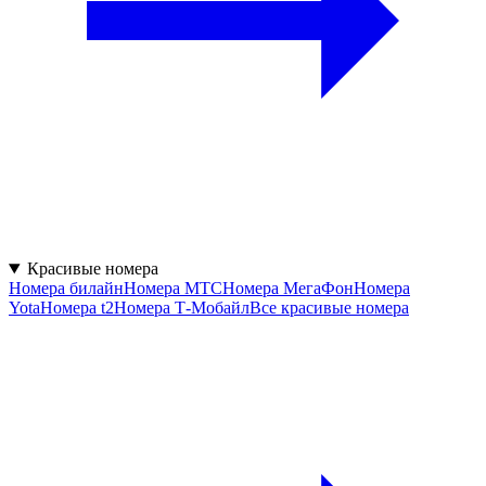
Красивые номера
Номера билайн
Номера МТС
Номера МегаФон
Номера
Yota
Номера t2
Номера Т-Мобайл
Все красивые номера