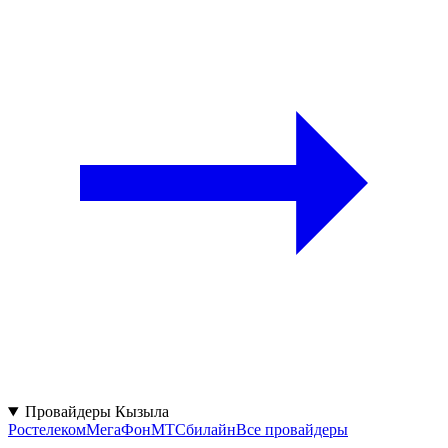
Провайдеры Кызыла
Ростелеком
МегаФон
МТС
билайн
Все провайдеры