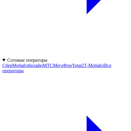
Сотовые операторы
СберМобайл
билайн
МТС
МегаФон
Yota
t2
Т-Мобайл
Все
операторы