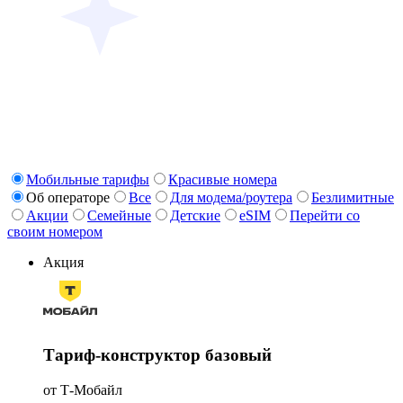
Мобильные тарифы
Красивые номера
Об операторе
Все
Для модема/роутера
Безлимитные
Акции
Семейные
Детские
eSIM
Перейти со
своим номером
Акция
Тариф-конструктор базовый
от Т-Мобайл