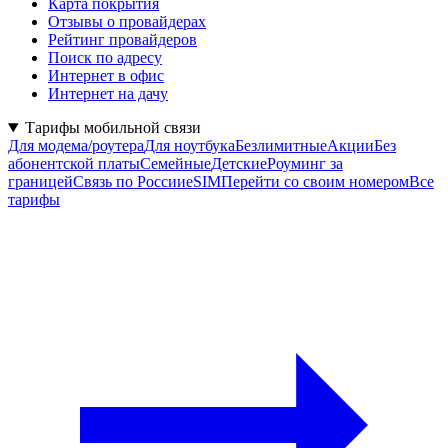
Карта покрытия
Отзывы о провайдерах
Рейтинг провайдеров
Поиск по адресу
Интернет в офис
Интернет на дачу
Тарифы мобильной связи
Для модема/роутера
Для ноутбука
Безлимитные
Акции
Без
абонентской платы
Семейные
Детские
Роуминг за
границей
Связь по России
eSIM
Перейти со своим номером
Все
тарифы