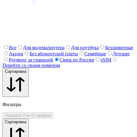
Все
Для модема/роутера
Для ноутбука
Безлимитные
Акции
Без абонентской платы
Семейные
Детские
Роуминг за границей
Связь по России
eSIM
Перейти со своим номером
Сортировка
Фильтры
Показать 0 из 0 тарифов
Сортировка