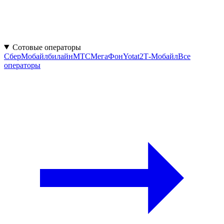
Сотовые операторы
СберМобайл
билайн
МТС
МегаФон
Yota
t2
Т-Мобайл
Все
операторы