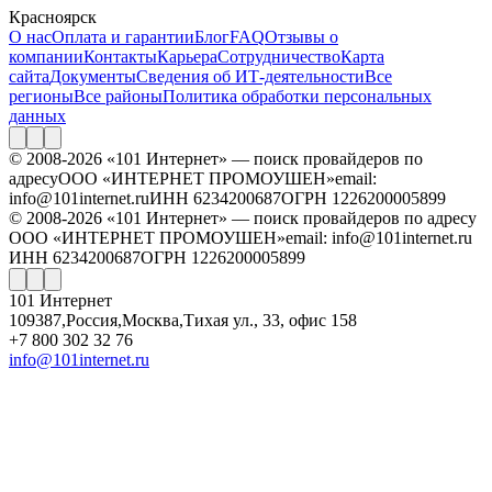
Красноярск
О нас
Оплата и гарантии
Блог
FAQ
Отзывы о
компании
Контакты
Карьера
Сотрудничество
Карта
сайта
Документы
Сведения об ИТ-деятельности
Все
регионы
Все районы
Политика обработки персональных
данных
© 2008-2026 «101 Интернет» — поиск провайдеров по
адресу
ООО «ИНТЕРНЕТ ПРОМОУШЕН»
email:
info@101internet.ru
ИНН 6234200687
ОГРН 1226200005899
© 2008-2026 «101 Интернет» — поиск провайдеров по адресу
ООО «ИНТЕРНЕТ ПРОМОУШЕН»
email: info@101internet.ru
ИНН 6234200687
ОГРН 1226200005899
101 Интернет
109387
,
Россия
,
Москва
,
Тихая ул., 33, офис 158
+7 800 302 32 76
info@101internet.ru