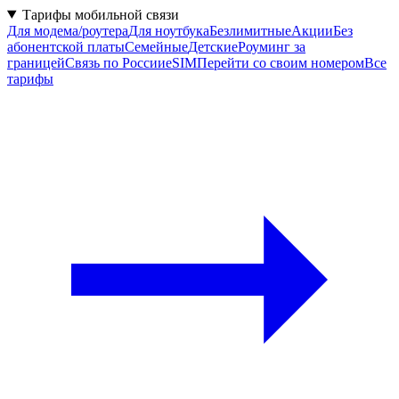
Тарифы мобильной связи
Для модема/роутера
Для ноутбука
Безлимитные
Акции
Без
абонентской платы
Семейные
Детские
Роуминг за
границей
Связь по России
eSIM
Перейти со своим номером
Все
тарифы