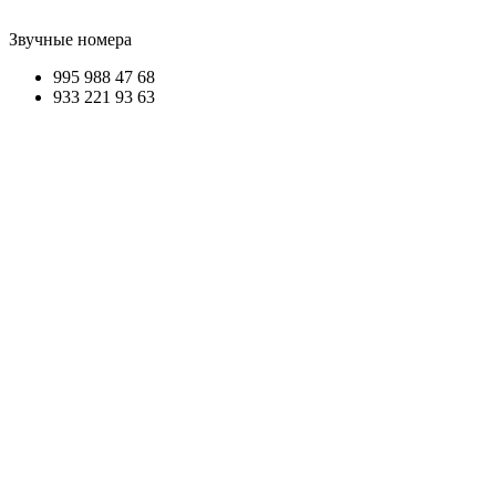
Звучные номера
995 9
88
47
68
933 221
93 63