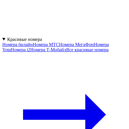
Красивые номера
Номера билайн
Номера МТС
Номера МегаФон
Номера
Yota
Номера t2
Номера Т-Мобайл
Все красивые номера