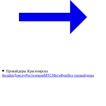
Провайдеры Красноярска
билайн
Дом.ру
Ростелеком
МТС
МегаФон
Все провайдеры