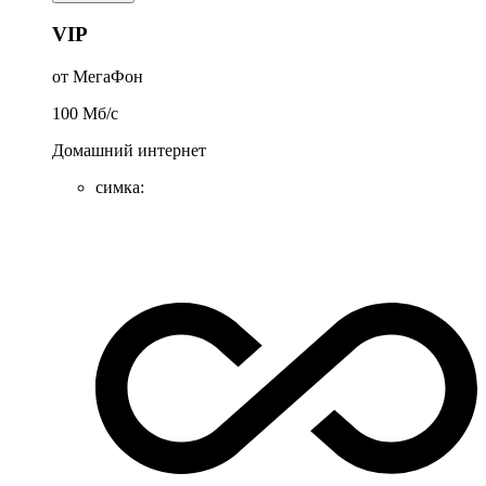
VIP
от МегаФон
100
Мб/c
Домашний интернет
симка
: