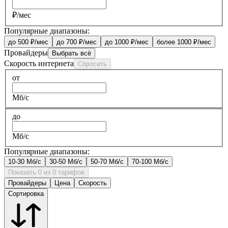
₽/мес
Популярные диапазоны:
до 500 ₽/мес
до 700 ₽/мес
до 1000 ₽/мес
более 1000 ₽/мес
Провайдеры
Выбрать всё
Скорость интернета
Сбросить
от
Мб/с
до
Мб/с
Популярные диапазоны:
10-30 Мб/с
30-50 Мб/с
50-70 Мб/с
70-100 Мб/с
Показать 0 из 0 тарифов
Провайдеры
Цена
Скорость
Сортировка