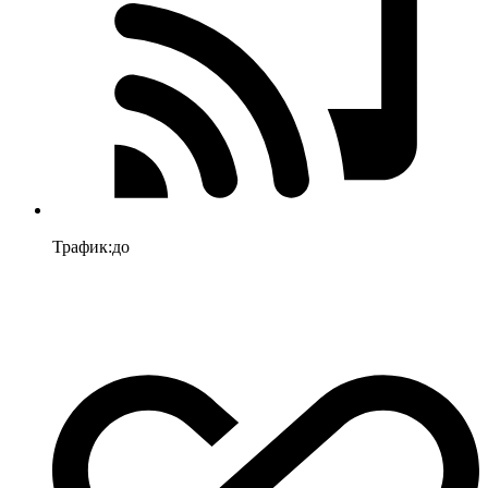
Трафик
:
до