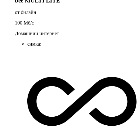
bee MULTI LITE
от билайн
100
Мб/c
Домашний интернет
симка
: