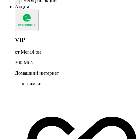
1 месяц по акции
Акция
VIP
от МегаФон
300
Мб/c
Домашний интернет
симка
: