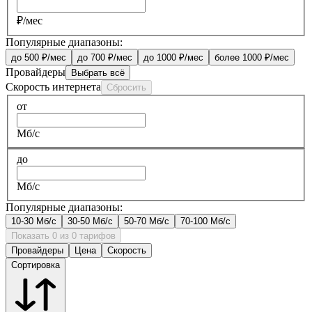
₽/мес
Популярные диапазоны:
до 500 ₽/мес
до 700 ₽/мес
до 1000 ₽/мес
более 1000 ₽/мес
Провайдеры
Выбрать всё
Скорость интернета
Сбросить
от
Мб/с
до
Мб/с
Популярные диапазоны:
10-30 Мб/с
30-50 Мб/с
50-70 Мб/с
70-100 Мб/с
Показать 0 из 0 тарифов
Провайдеры
Цена
Скорость
Сортировка