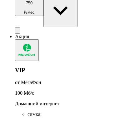
750
₽/мес
Акция
VIP
от МегаФон
100
Мб/c
Домашний интернет
симка
: