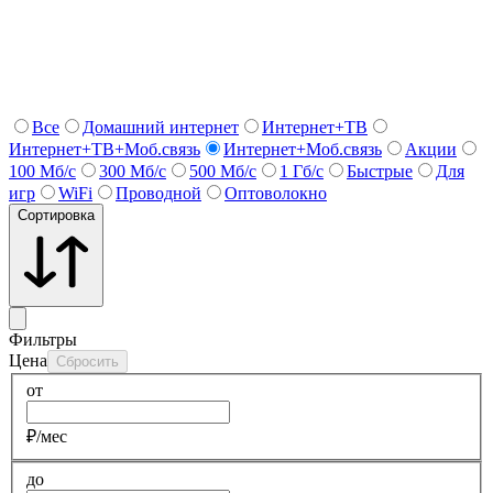
Все
Домашний интернет
Интернет+ТВ
Интернет+ТВ+Моб.связь
Интернет+Моб.связь
Акции
100 Мб/с
300 Мб/с
500 Мб/с
1 Гб/c
Быстрые
Для
игр
WiFi
Проводной
Оптоволокно
Сортировка
Фильтры
Цена
Сбросить
от
₽/мес
до