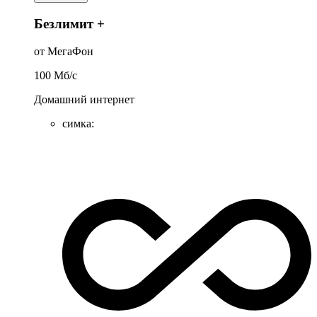
Безлимит +
от МегаФон
100
Мб/c
Домашний интернет
симка
: