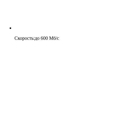
Скорость
:
до
600
Мб/c