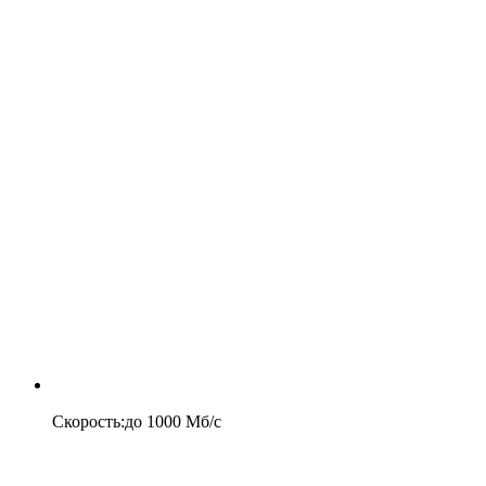
Скорость
:
до
1000
Мб/c