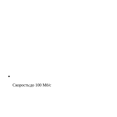
Скорость
:
до
100
Мб/c