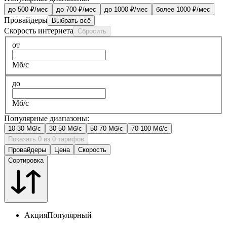
до 500 ₽/мес
до 700 ₽/мес
до 1000 ₽/мес
более 1000 ₽/мес
Провайдеры
Выбрать всё
Скорость интернета
Сбросить
от
Мб/с
до
Мб/с
Популярные диапазоны:
10-30 Мб/с
30-50 Мб/с
50-70 Мб/с
70-100 Мб/с
Показать 0 из 0 тарифов
Провайдеры
Цена
Скорость
Сортировка
Акция
Популярный