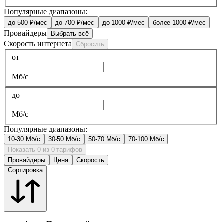
Популярные диапазоны:
до 500 ₽/мес
до 700 ₽/мес
до 1000 ₽/мес
более 1000 ₽/мес
Провайдеры
Выбрать всё
Скорость интернета
Сбросить
от
Мб/с
до
Мб/с
Популярные диапазоны:
10-30 Мб/с
30-50 Мб/с
50-70 Мб/с
70-100 Мб/с
Показать 0 из 0 тарифов
Провайдеры
Цена
Скорость
Сортировка