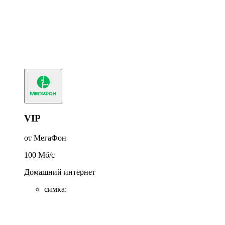
VIP
от МегаФон
100
Мб/c
Домашний интернет
симка
: