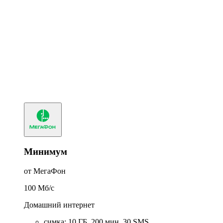
Минимум
от МегаФон
100
Мб/c
Домашний интернет
симка
:
10
ГБ
,
200
мин
,
30
SMS