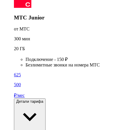
МТС Junior
от МТС
300
мин
20
ГБ
Подключение - 150 ₽
Безлимитные звонки на номера МТС
625
500
₽/мес
Детали тарифа