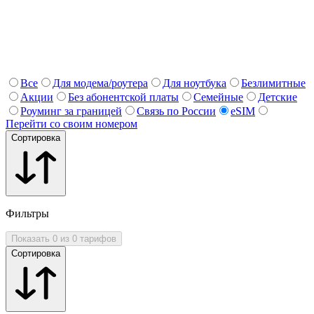
Все
Для модема/роутера
Для ноутбука
Безлимитные
Акции
Без абонентской платы
Семейные
Детские
Роуминг за границей
Связь по России
eSIM
Перейти со своим номером
Сортировка
Фильтры
Показать 0 из 0 тарифов
Сортировка