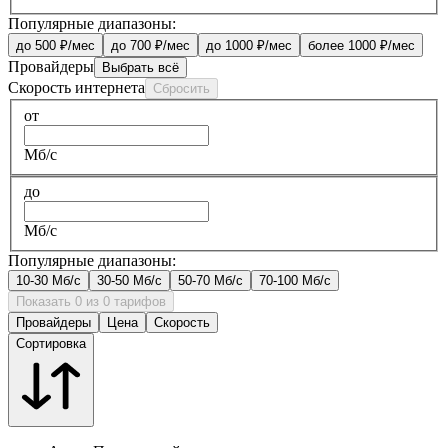
Популярные диапазоны:
до 500 ₽/мес
до 700 ₽/мес
до 1000 ₽/мес
более 1000 ₽/мес
Провайдеры
Выбрать всё
Скорость интернета
Сбросить
от
Мб/с
до
Мб/с
Популярные диапазоны:
10-30 Мб/с
30-50 Мб/с
50-70 Мб/с
70-100 Мб/с
Показать 0 из 0 тарифов
Провайдеры
Цена
Скорость
Сортировка