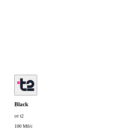
Black
от t2
100
Мб/c