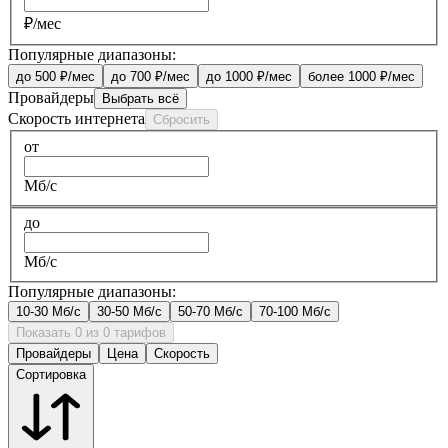
₽/мес
Популярные диапазоны:
до 500 ₽/мес
до 700 ₽/мес
до 1000 ₽/мес
более 1000 ₽/мес
Провайдеры
Выбрать всё
Скорость интернета
Сбросить
от
Мб/с
до
Мб/с
Популярные диапазоны:
10-30 Мб/с
30-50 Мб/с
50-70 Мб/с
70-100 Мб/с
Показать 0 из 0 тарифов
Провайдеры
Цена
Скорость
Сортировка