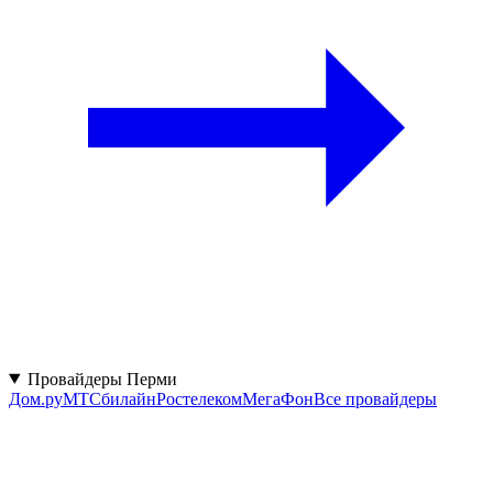
Провайдеры Перми
Дом.ру
МТС
билайн
Ростелеком
МегаФон
Все провайдеры