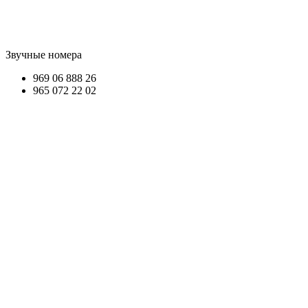
Звучные номера
969
06
888
26
965 0
72 22 02