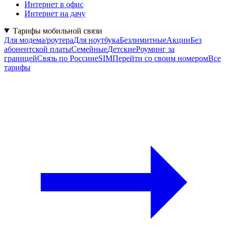
Интернет в офис
Интернет на дачу
Тарифы мобильной связи
Для модема/роутера
Для ноутбука
Безлимитные
Акции
Без
абонентской платы
Семейные
Детские
Роуминг за
границей
Связь по России
eSIM
Перейти со своим номером
Все
тарифы