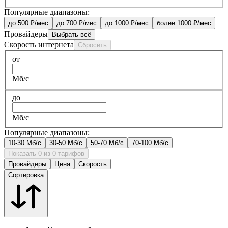
Популярные диапазоны:
до 500 ₽/мес
до 700 ₽/мес
до 1000 ₽/мес
более 1000 ₽/мес
Провайдеры
Выбрать всё
Скорость интернета
Сбросить
от
Мб/с
до
Мб/с
Популярные диапазоны:
10-30 Мб/с
30-50 Мб/с
50-70 Мб/с
70-100 Мб/с
Показать 0 из 0 тарифов
Провайдеры
Цена
Скорость
Сортировка