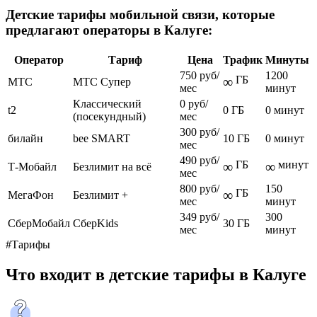
Детские тарифы мобильной связи, которые
предлагают операторы в Калуге:
Оператор
Тариф
Цена
Трафик
Минуты
750 руб/
1200
ГБ
∞
МТС
МТС Супер
мес
минут
Классический
0 руб/
t2
0 ГБ
0 минут
(посекундный)
мес
300 руб/
билайн
bee SMART
10 ГБ
0 минут
мес
490 руб/
ГБ
минут
∞
∞
Т-Мобайл
Безлимит на всё
мес
800 руб/
150
ГБ
∞
МегаФон
Безлимит +
мес
минут
349 руб/
300
СберМобайл
СберKids
30 ГБ
мес
минут
#Тарифы
Что входит в детские тарифы в Калуге