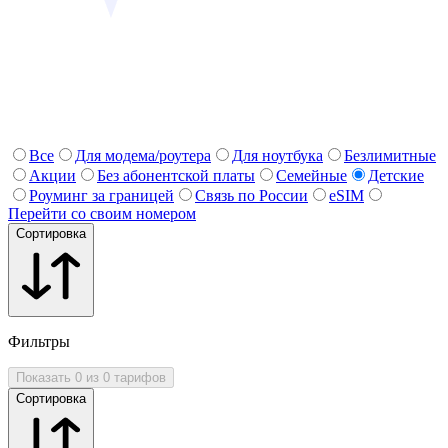
Все
Для модема/роутера
Для ноутбука
Безлимитные
Акции
Без абонентской платы
Семейные
Детские
Роуминг за границей
Связь по России
eSIM
Перейти со своим номером
Сортировка
Фильтры
Показать 0 из 0 тарифов
Сортировка