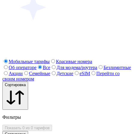
Мобильные тарифы
Красивые номера
Об операторе
Все
Для модема/роутера
Безлимитные
Акции
Семейные
Детские
eSIM
Перейти со
своим номером
Сортировка
Фильтры
Показать 0 из 0 тарифов