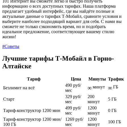
101 Интернет вы сможете легко и быстро получить
информацию о всех доступных тарифах. Наша платформа
предлагает удобный интерфейс, где вы найдёте полные и
актуальные данные о тарифах Т-Мобайл, сравните условия и
выберите наиболее подходящий вариант для себя. С нами вы
сможете не только сэкономить время, но и подобрать
идеальное предложение, соответствующее вашему стилю
жизни!
#Советы
Лучшие тарифы Т‑Мобайл в Горно-
Алтайске
Тариф
Цена
Минуты
Трафик
490 руб/
минут
ГБ
∞
∞
Безлимит на всё
мес
329 руб/
200
Старт
5 ГБ
мес
минут
499 руб/
1200
Тариф-конструктор 1200 мин
0 ГБ
мес
минут
Тариф-конструктор 1200 мин/
1269 руб/
1200
100 ГБ
100 ГБ
мес
минут