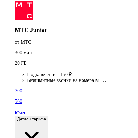
МТС Junior
от МТС
300
мин
20
ГБ
Подключение - 150 ₽
Безлимитные звонки на номера МТС
700
560
₽/мес
Детали тарифа