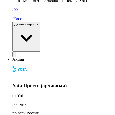
Безлимитные звонки на номера Yota
399
₽/мес
Детали тарифа
Акция
Yota Просто (архивный)
от Yota
800
мин
по всей России