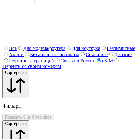
Все
Для модема/роутера
Для ноутбука
Безлимитные
Акции
Без абонентской платы
Семейные
Детские
Роуминг за границей
Связь по России
eSIM
Перейти со своим номером
Сортировка
Фильтры
Показать 0 из 0 тарифов
Сортировка