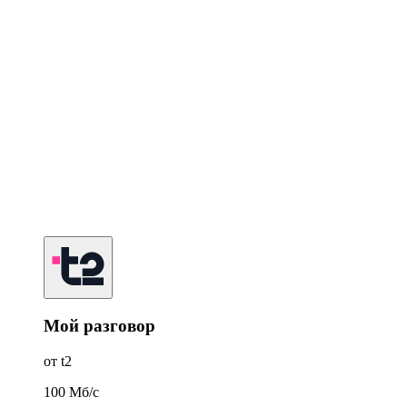
Мой разговор
от t2
100
Мб/c