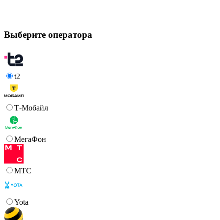
Выберите оператора
t2
Т‑Мобайл
МегаФон
МТС
Yota