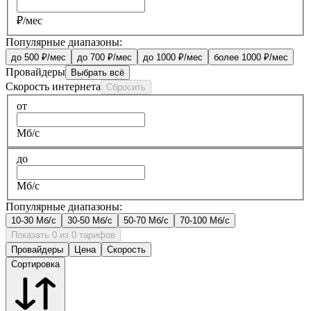
₽/мес
Популярные диапазоны:
до 500 ₽/мес
до 700 ₽/мес
до 1000 ₽/мес
более 1000 ₽/мес
Провайдеры
Выбрать всё
Скорость интернета
Сбросить
от
Мб/с
до
Мб/с
Популярные диапазоны:
10-30 Мб/с
30-50 Мб/с
50-70 Мб/с
70-100 Мб/с
Показать 0 из 0 тарифов
Провайдеры
Цена
Скорость
Сортировка