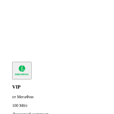
VIP
от МегаФон
100
Мб/c