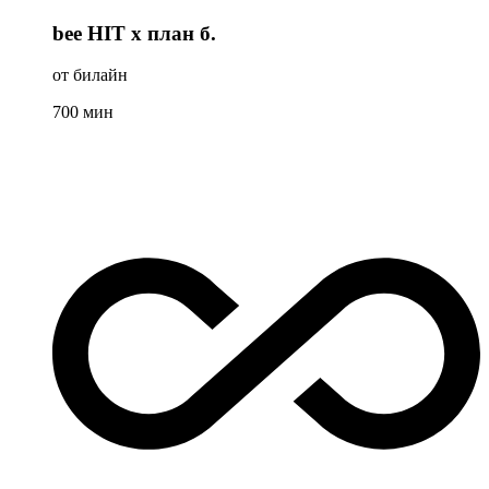
bee HIT x план б.
от билайн
700
мин