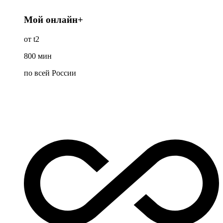
Мой онлайн+
от t2
800
мин
по всей России