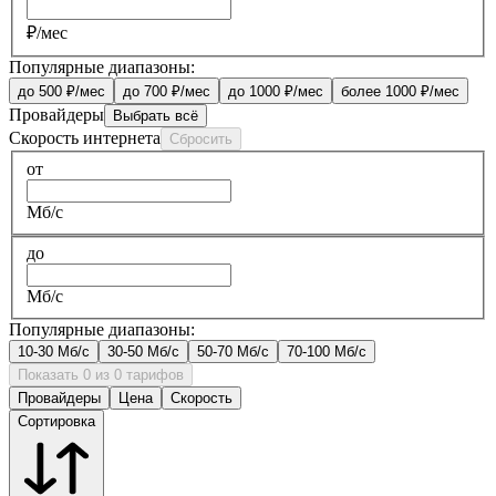
₽/мес
Популярные диапазоны:
до 500 ₽/мес
до 700 ₽/мес
до 1000 ₽/мес
более 1000 ₽/мес
Провайдеры
Выбрать всё
Скорость интернета
Сбросить
от
Мб/с
до
Мб/с
Популярные диапазоны:
10-30 Мб/с
30-50 Мб/с
50-70 Мб/с
70-100 Мб/с
Показать 0 из 0 тарифов
Провайдеры
Цена
Скорость
Сортировка