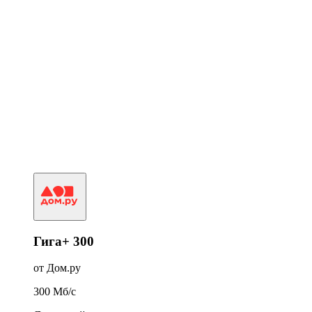
Гига+ 300
от Дом.ру
300
Мб/c