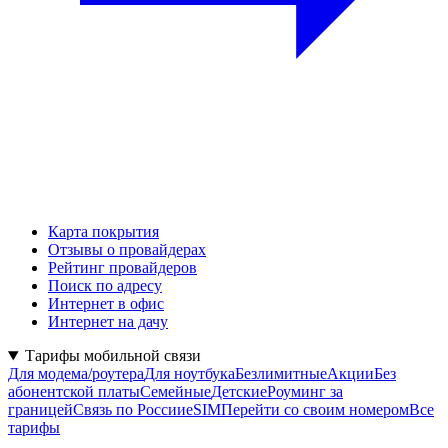
Карта покрытия
Отзывы о провайдерах
Рейтинг провайдеров
Поиск по адресу
Интернет в офис
Интернет на дачу
Тарифы мобильной связи
Для модема/роутера
Для ноутбука
Безлимитные
Акции
Без
абонентской платы
Семейные
Детские
Роуминг за
границей
Связь по России
eSIM
Перейти со своим номером
Все
тарифы