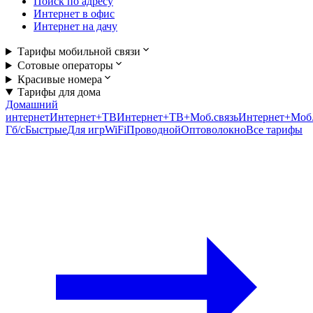
Поиск по адресу
Интернет в офис
Интернет на дачу
Тарифы мобильной связи
Сотовые операторы
Красивые номера
Тарифы для дома
Домашний
интернет
Интернет+ТВ
Интернет+ТВ+Моб.связь
Интернет+Моб.
Гб/c
Быстрые
Для игр
WiFi
Проводной
Оптоволокно
Все тарифы