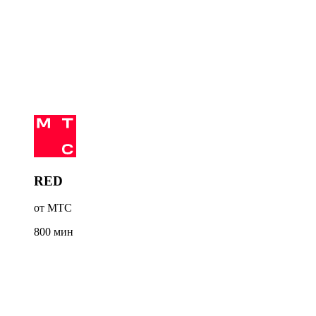
RED
от МТС
800
мин