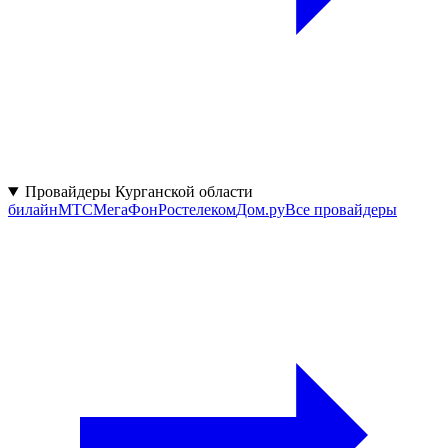
Провайдеры Курганской области
билайн
МТС
МегаФон
Ростелеком
Дом.ру
Все провайдеры