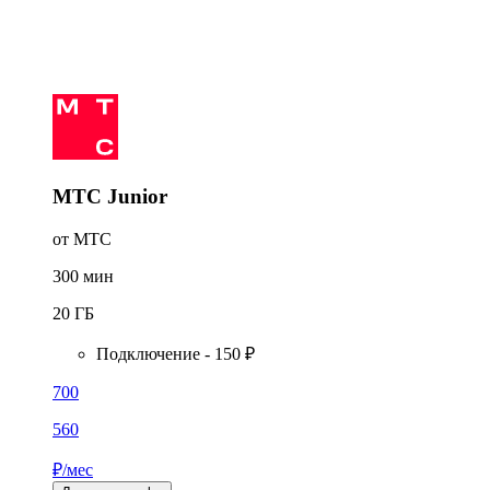
МТС Junior
от МТС
300
мин
20
ГБ
Подключение - 150 ₽
700
560
₽/мес