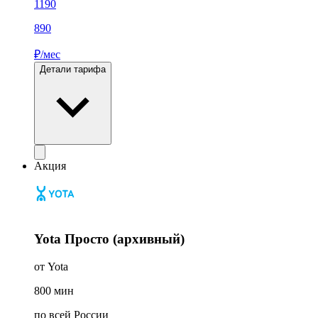
1190
890
₽/мес
Детали тарифа
Акция
Yota Просто (архивный)
от Yota
800
мин
по всей России