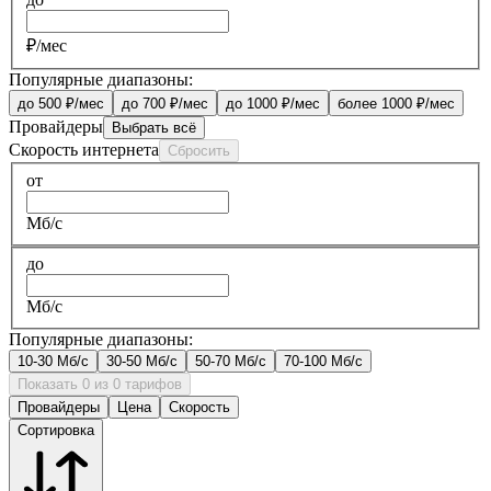
₽/мес
Популярные диапазоны:
до 500 ₽/мес
до 700 ₽/мес
до 1000 ₽/мес
более 1000 ₽/мес
Провайдеры
Выбрать всё
Скорость интернета
Сбросить
от
Мб/с
до
Мб/с
Популярные диапазоны:
10-30 Мб/с
30-50 Мб/с
50-70 Мб/с
70-100 Мб/с
Показать 0 из 0 тарифов
Провайдеры
Цена
Скорость
Сортировка