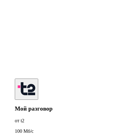
Мой разговор
от t2
100
Мб/c