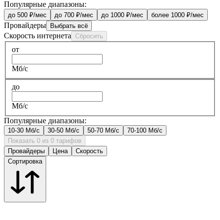
Популярные диапазоны:
до 500 ₽/мес
до 700 ₽/мес
до 1000 ₽/мес
более 1000 ₽/мес
Провайдеры
Выбрать всё
Скорость интернета
Сбросить
от
Мб/с
до
Мб/с
Популярные диапазоны:
10-30 Мб/с
30-50 Мб/с
50-70 Мб/с
70-100 Мб/с
Показать 0 из 0 тарифов
Провайдеры
Цена
Скорость
Сортировка