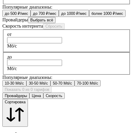
Популярные диапазоны:
до 500 ₽/мес
до 700 ₽/мес
до 1000 ₽/мес
более 1000 ₽/мес
Провайдеры
Выбрать всё
Скорость интернета
Сбросить
от
Мб/с
до
Мб/с
Популярные диапазоны:
10-30 Мб/с
30-50 Мб/с
50-70 Мб/с
70-100 Мб/с
Показать 0 из 0 тарифов
Провайдеры
Цена
Скорость
Сортировка