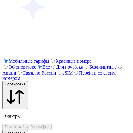
Мобильные тарифы
Красивые номера
Об операторе
Все
Для ноутбука
Безлимитные
Акции
Связь по России
eSIM
Перейти со своим
номером
Сортировка
Фильтры
Показать 0 из 0 тарифов